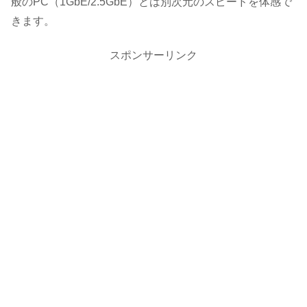
般のPC（1GbE/2.5GbE）とは別次元のスピードを体感で
きます。
スポンサーリンク