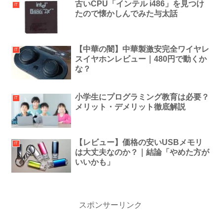
古いCPU「インテル i486」を見つけ
IT
たので懐かしんでみた与太話
【中華の闇】中華製激安完全ワイヤレ
IT
スイヤホンレビュー｜480円で動くか
な？
小学生にプログラミング教育は必要？
IT
メリット・デメリット徹底解説
【レビュー】価格の安いUSBメモリ
IT
は大丈夫なのか？｜結論「やめた方が
いいかも」
スポンサーリンク