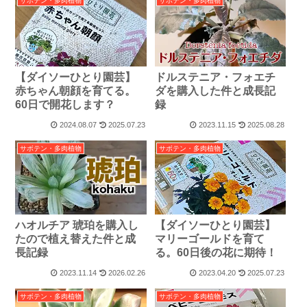
サボテン・多肉植物
サボテン・多肉植物
【ダイソーひとり園芸】
ドルステニア・フォエチ
赤ちゃん朝顔を育てる。
ダを購入した件と成長記
60日で開花します？
録
2024.08.07
2025.07.23
2023.11.15
2025.08.28
サボテン・多肉植物
サボテン・多肉植物
ハオルチア 琥珀を購入し
【ダイソーひとり園芸】
たので植え替えた件と成
マリーゴールドを育て
長記録
る。60日後の花に期待！
2023.11.14
2026.02.26
2023.04.20
2025.07.23
サボテン・多肉植物
サボテン・多肉植物