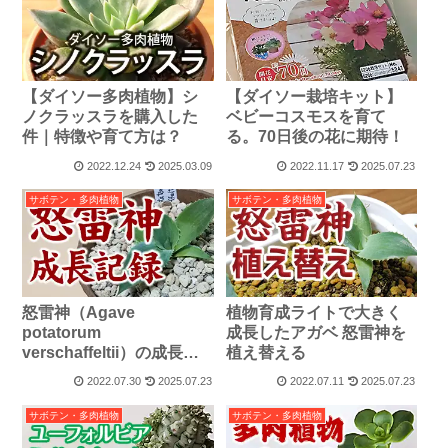
【ダイソー多肉植物】シ
【ダイソー栽培キット】
ノクラッスラを購入した
ベビーコスモスを育て
件｜特徴や育て方は？
る。70日後の花に期待！
2022.12.24
2025.03.09
2022.11.17
2025.07.23
サボテン・多肉植物
サボテン・多肉植物
怒雷神（Agave
植物育成ライトで大きく
potatorum
成長したアガベ 怒雷神を
verschaffeltii）の成長記
植え替える
録
2022.07.30
2025.07.23
2022.07.11
2025.07.23
サボテン・多肉植物
サボテン・多肉植物