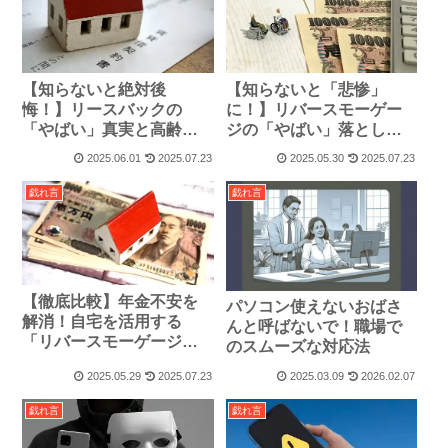
【知らないと絶対後
【知らないと「悲惨」
悔！】リースバックの
に！】リバースモーゲー
「やばい」真実と高齢者
ジの「やばい」落とし穴
が自宅を失わないための
～高齢者が自宅を失わな
2025.06.01
2025.07.23
2025.05.30
2025.07.23
全対策
いための全知識～
戯れ言
戯れ言
【徹底比較】年金不安を
パソコン使えないおばさ
解消！自宅を活用する
んと呼ばないで！職場で
「リバースモーゲージ」
のスムーズな対応法
と「リースバック」の違
2025.05.29
2025.07.23
2025.03.09
2026.02.07
いと賢い選び方
戯れ言
戯れ言