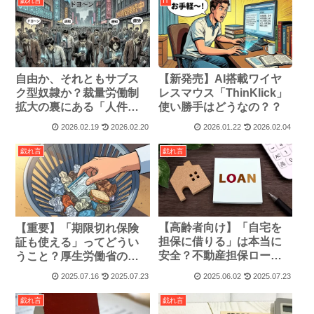
戯れ言
IT
自由か、それともサブス
【新発売】AI搭載ワイヤ
ク型奴隷か？裁量労働制
レスマウス「ThinKlick」
拡大の裏にある「人件費
使い勝手はどうなの？？
カット」の構図
2026.02.19
2026.02.20
2026.01.22
2026.02.04
戯れ言
戯れ言
【高齢者向け】「自宅を
【重要】「期限切れ保険
担保に借りる」は本当に
証も使える」ってどうい
安全？不動産担保ローン
うこと？厚生労働省の最
の「やばい」真実
新情報と私たちの対応
2025.07.16
2025.07.23
2025.06.02
2025.07.23
戯れ言
戯れ言