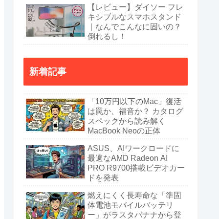
【レビュー】ダイソー フレ
キシブルなスマホスタンド
｜なんでこんなに固いの？
倒れるし！
新着記事
「10万円以下のMac」復活
は罠か、福音か？ カタログ
スペックから読み解く
MacBook Neoの正体
ASUS、AIワークロードに
最適なAMD Radeon AI
PRO R9700搭載ビデオカー
ドを発表
燃えにくく長寿命な「準固
体電池モバイルバッテリ
ー」がラスタバナナから登