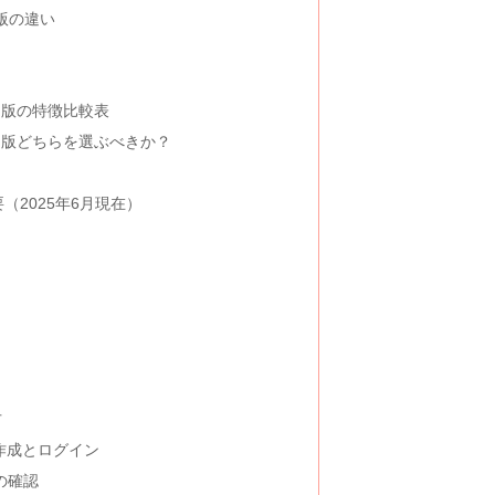
rd版の違い
cord版の特徴比較表
scord版どちらを選ぶべきか？
概要（2025年6月現在）
方
トの作成とログイン
の確認