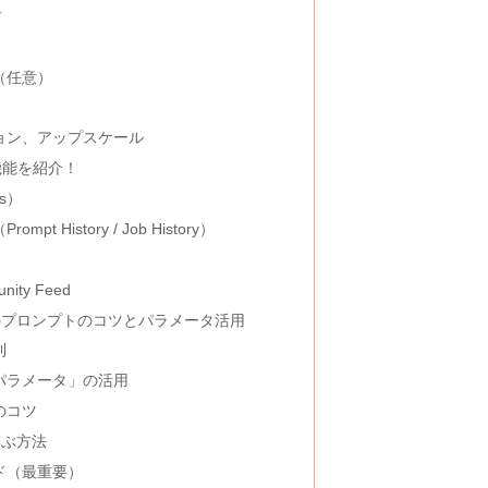
方
（任意）
ション、アップスケール
要機能を紹介！
ns）
t History / Job History）
ity Feed
のプロンプトのコツとパラメータ活用
則
「パラメータ」の活用
のコツ
学ぶ方法
ド（最重要）