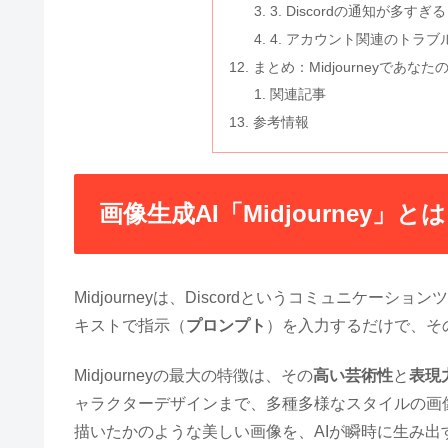
3. Discordの通知が多すぎる
4. アカウント関連のトラ
まとめ：Midjourneyであな
関連記事
参考情報
画像生成AI「Midjourney」と
Midjourneyは、Discordというコミュニケーシ
キストで指示（
プロンプト
）を入力するだけで、そ
Midjourneyの最大の特徴は、その
高い芸術性
と
表現
ャラクターデザインまで、多種多様なスタイルの画
描いたかのような美しい画像を、AIが瞬時に生み