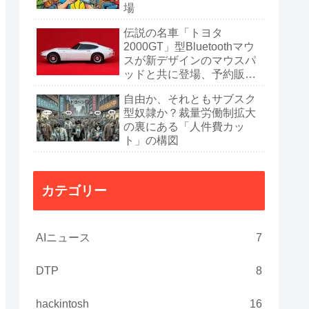
場
伝説の名車「トヨタ
2000GT」型Bluetoothマウ
スが新デザインのマウスパ
ッドと共に登場、予約販売
開始
自由か、それともサブスク
型奴隷か？裁量労働制拡大
の裏にある「人件費カッ
ト」の構図
カテゴリー
AIニュース
7
DTP
8
hackintosh
16