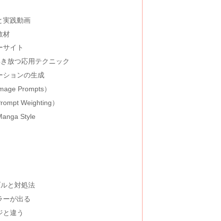
ルと実践動画
教材
ーサイト
性を解き放つ応用テクニック
エーションの生成
ge Prompts）
pt Weighting）
 Manga Style
題
ラブルと対処法
ラーが出る
ジと違う