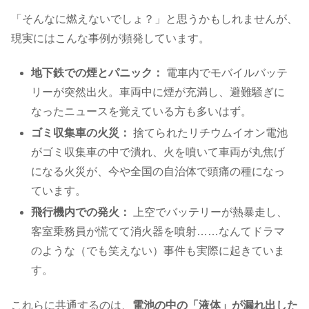
「そんなに燃えないでしょ？」と思うかもしれませんが、
現実にはこんな事例が頻発しています。
地下鉄での煙とパニック：
電車内でモバイルバッテ
リーが突然出火。車両中に煙が充満し、避難騒ぎに
なったニュースを覚えている方も多いはず。
ゴミ収集車の火災：
捨てられたリチウムイオン電池
がゴミ収集車の中で潰れ、火を噴いて車両が丸焦げ
になる火災が、今や全国の自治体で頭痛の種になっ
ています。
飛行機内での発火：
上空でバッテリーが熱暴走し、
客室乗務員が慌てて消火器を噴射……なんてドラマ
のような（でも笑えない）事件も実際に起きていま
す。
これらに共通するのは、
電池の中の「液体」が漏れ出した