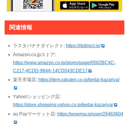
関連情報
ラスタバナナダイレクト:
https://rbdirect.jp/
Amazon.co.jpストア:
https://www.amazon.co.jp/stores/page/0562BC4C-
C217-4CDD-984A-14CD043CDE17
楽天市場店:
https://item.rakuten.co.jp/keitai-kazariya/
Yahoo!ショッピング店:
https://store.shopping.yahoo.co.jp/keitai-kazariya/
au Payマーケット店:
https://wowma.jp/user/28463604