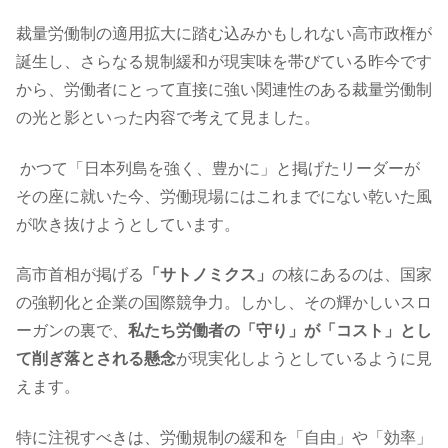
裁量労働制の適用拡大に踏む込みかもしれない高市政権が
誕生し、さらなる規制緩和が現実味を帯びている昨今です
から、労働者にとって直接に強い関連性のある裁量労働制
の光と影といった内容で考えて見ました。
かつて「日本列島を強く、豊かに」と掲げたリーダーが
その座に就いた今、労働現場にはこれまでにない乾いた風
が吹き抜けようとしています。
高市首相が掲げる
「サトノミクス」
の核にあるのは、国家
の強靭化と企業の国際競争力。しかし、その輝かしいスロ
ーガンの裏で、
私たち労働者の「守り」が「コスト」とし
て削ぎ落とされる懸念
が現実化しようとしているように見
えます。
特に注視すべきは、労働規制の緩和を「自由」や「効率」