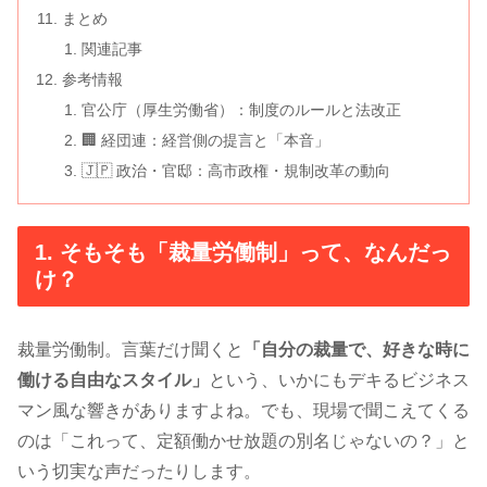
まとめ
関連記事
参考情報
官公庁（厚生労働省）：制度のルールと法改正
🏢 経団連：経営側の提言と「本音」
🇯🇵 政治・官邸：高市政権・規制改革の動向
1. そもそも「裁量労働制」って、なんだっ
け？
裁量労働制。言葉だけ聞くと
「自分の裁量で、好きな時に
働ける自由なスタイル」
という、いかにもデキるビジネス
マン風な響きがありますよね。でも、現場で聞こえてくる
のは「これって、定額働かせ放題の別名じゃないの？」と
いう切実な声だったりします。