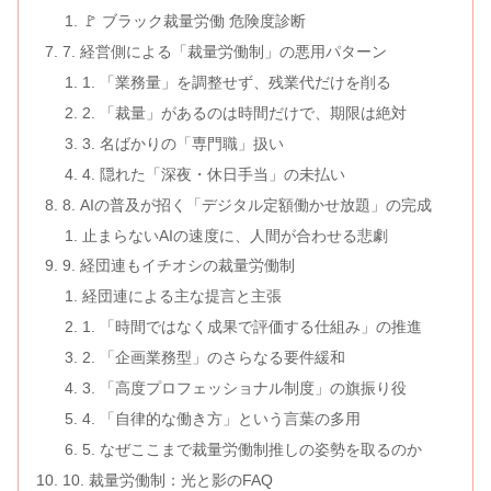
🚩 ブラック裁量労働 危険度診断
7. 経営側による「裁量労働制」の悪用パターン
1. 「業務量」を調整せず、残業代だけを削る
2. 「裁量」があるのは時間だけで、期限は絶対
3. 名ばかりの「専門職」扱い
4. 隠れた「深夜・休日手当」の未払い
8. AIの普及が招く「デジタル定額働かせ放題」の完成
止まらないAIの速度に、人間が合わせる悲劇
9. 経団連もイチオシの裁量労働制
経団連による主な提言と主張
1. 「時間ではなく成果で評価する仕組み」の推進
2. 「企画業務型」のさらなる要件緩和
3. 「高度プロフェッショナル制度」の旗振り役
4. 「自律的な働き方」という言葉の多用
5. なぜここまで裁量労働制推しの姿勢を取るのか
10. 裁量労働制：光と影のFAQ