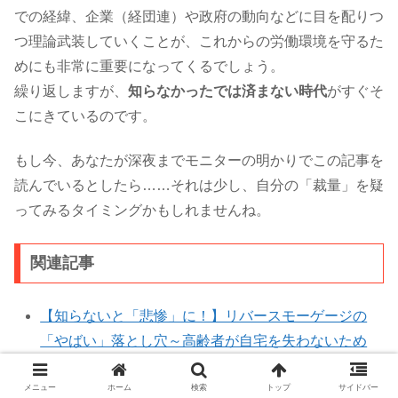
での経緯、企業（経団連）や政府の動向などに目を配りつ
つ理論武装していくことが、これからの労働環境を守るた
めにも非常に重要になってくるでしょう。
繰り返しますが、
知らなかったでは済まない時代
がすぐそ
こにきているのです。
もし今、あなたが深夜までモニターの明かりでこの記事を
読んでいるとしたら……それは少し、自分の「裁量」を疑
ってみるタイミングかもしれませんね。
関連記事
【知らないと「悲惨」に！】リバースモーゲージの
「やばい」落とし穴～高齢者が自宅を失わないため
の全知識～
メニュー
ホーム
検索
トップ
サイドバー
【知らないと絶対後悔！】リースバックの「やば