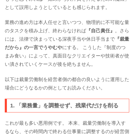
として誤用しようとしているとも感じられます。
業務の進め方は本人任せと言いつつ、物理的に不可能な量
のタスクを積み上げ、終わらなければ
『自己責任』
。さら
には、法律で決まっている深夜手当や休日手当まで
『裁量
だから』の一言でうやむや
にする。 こうした『制度のつ
まみ食い』によって、真面目なクリエイターや技術者が使
い潰されていくケースが後を絶ちません。
以下は裁量労働制を経営者側の都合の良いように運用した
場合にどうなるかの例としてお読みください。
1. 「業務量」を調整せず、残業代だけを削る
これが最も多い悪用例です。 本来、裁量労働制を導入す
るなら、その時間内で終わる仕事量に調整するのが経営側