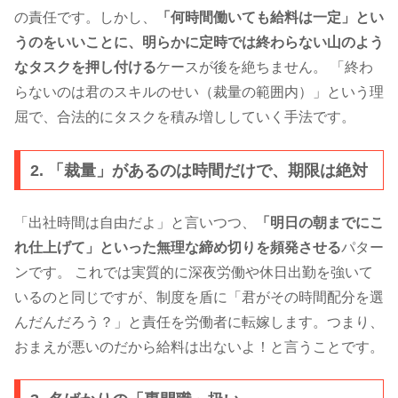
の責任です。しかし、
「何時間働いても給料は一定」とい
うのをいいことに、明らかに定時では終わらない山のよう
なタスクを押し付ける
ケースが後を絶ちません。 「終わ
らないのは君のスキルのせい（裁量の範囲内）」という理
屈で、合法的にタスクを積み増ししていく手法です。
2. 「裁量」があるのは時間だけで、期限は絶対
「出社時間は自由だよ」と言いつつ、
「明日の朝までにこ
れ仕上げて」といった無理な締め切りを頻発させる
パター
ンです。 これでは実質的に深夜労働や休日出勤を強いて
いるのと同じですが、制度を盾に「君がその時間配分を選
んだんだろう？」と責任を労働者に転嫁します。つまり、
おまえが悪いのだから給料は出ないよ！と言うことです。