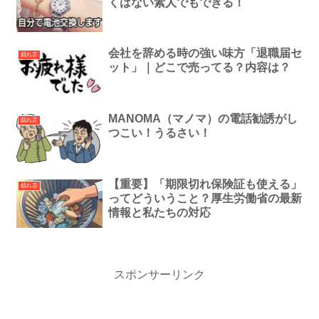
くはない素人でもできる！
会社を辞める時の強い味方「退職届セ
戯れ言
ット」｜どこで売ってる？内容は？
MANOMA（マノマ）の電話勧誘がし
戯れ言
つこい！うるさい！
【重要】「期限切れ保険証も使える」
戯れ言
ってどういうこと？厚生労働省の最新
情報と私たちの対応
スポンサーリンク