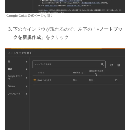
Google Colab公式ページ
を開く
下のウインドウが現れるので、左下の
「+ノートブッ
クを新規作成」
をクリック