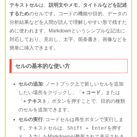
テキストセル
は、
説明文やメモ、タイトルなどを記述
するため
のセルです。コードの機能や目的、データの
分析結果などを人間が読んで理解しやすい形で残すた
めに使われます。Markdownというシンプルな記法に
対応しており、見出し、太字、箇条書き、画像などを
簡単に挿入できます。
セルの基本的な使い方
セルの追加
: ノートブック上で新しいセルを追加
したい場所をクリックし、「
+ コード
」または
「
+ テキスト
」ボタンを押すことで、目的の種類
のセルを追加できます。
セルの実行
: コードセルは再生ボタンで実行しま
Shift + Enter
す。テキストセルは、
を押す
と、入力したMarkdownが整形されて表示されま