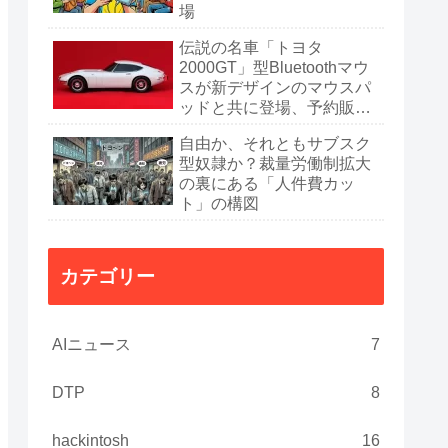
場
伝説の名車「トヨタ
2000GT」型Bluetoothマウ
スが新デザインのマウスパ
ッドと共に登場、予約販売
開始
自由か、それともサブスク
型奴隷か？裁量労働制拡大
の裏にある「人件費カッ
ト」の構図
カテゴリー
AIニュース
7
DTP
8
hackintosh
16