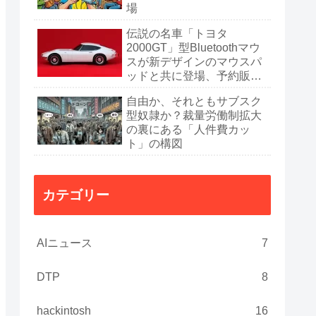
場
伝説の名車「トヨタ
2000GT」型Bluetoothマウ
スが新デザインのマウスパ
ッドと共に登場、予約販売
開始
自由か、それともサブスク
型奴隷か？裁量労働制拡大
の裏にある「人件費カッ
ト」の構図
カテゴリー
AIニュース
7
DTP
8
hackintosh
16