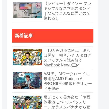
【レビュー】ダイソー フレ
キシブルなスマホスタンド
｜なんでこんなに固いの？
倒れるし！
新着記事
「10万円以下のMac」復活
は罠か、福音か？ カタログ
スペックから読み解く
MacBook Neoの正体
ASUS、AIワークロードに
最適なAMD Radeon AI
PRO R9700搭載ビデオカー
ドを発表
燃えにくく長寿命な「準固
体電池モバイルバッテリ
ー」がラスタバナナから登