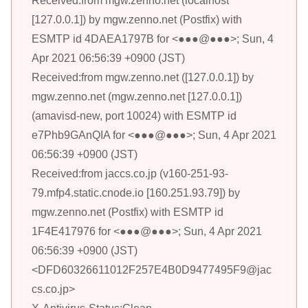
Received:from mgw.zenno.net (localhost
[127.0.0.1]) by mgw.zenno.net (Postfix) with
ESMTP id 4DAEA1797B for <●●●@●●●>; Sun, 4
Apr 2021 06:56:39 +0900 (JST)
Received:from mgw.zenno.net ([127.0.0.1]) by
mgw.zenno.net (mgw.zenno.net [127.0.0.1])
(amavisd-new, port 10024) with ESMTP id
e7Phb9GAnQIA for <●●●@●●●>; Sun, 4 Apr 2021
06:56:39 +0900 (JST)
Received:from jaccs.co.jp (v160-251-93-
79.mfp4.static.cnode.io [160.251.93.79]) by
mgw.zenno.net (Postfix) with ESMTP id
1F4E417976 for <●●●@●●●>; Sun, 4 Apr 2021
06:56:39 +0900 (JST)
<DFD60326611012F257E4B0D9477495F9@jac
cs.co.jp>