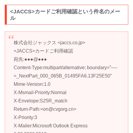
<JACCS>カードご利用確認という件名のメー
ル
株式会社ジャックス <jaccs.co.jp>
<JACCS>カードご利用確認
宛先:●●●@●●●
Content-Type:multipart/alternative; boundary=”—-
=_NextPart_000_065B_01495FA6.13F25E50″
Mime-Version:1.0
X-Msmail-Priority:Normal
X-Envelope:S25R_match
Return-Path:<on@cvgorg.cn>
X-Priority:3
X-Mailer:Microsoft Outlook Express