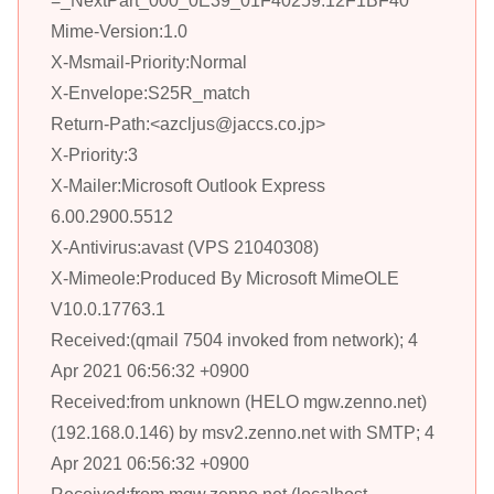
=_NextPart_000_0E39_01F40259.12F1BF40″
Mime-Version:1.0
X-Msmail-Priority:Normal
X-Envelope:S25R_match
Return-Path:<azcljus@jaccs.co.jp>
X-Priority:3
X-Mailer:Microsoft Outlook Express
6.00.2900.5512
X-Antivirus:avast (VPS 21040308)
X-Mimeole:Produced By Microsoft MimeOLE
V10.0.17763.1
Received:(qmail 7504 invoked from network); 4
Apr 2021 06:56:32 +0900
Received:from unknown (HELO mgw.zenno.net)
(192.168.0.146) by msv2.zenno.net with SMTP; 4
Apr 2021 06:56:32 +0900