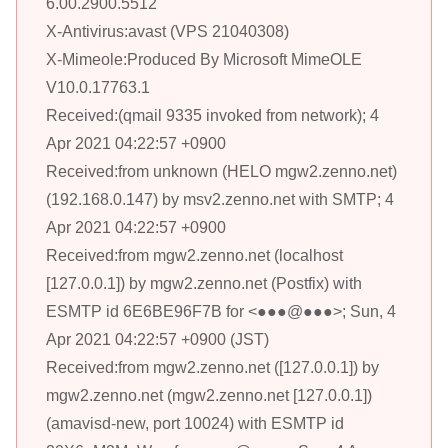
6.00.2900.5512
X-Antivirus:avast (VPS 21040308)
X-Mimeole:Produced By Microsoft MimeOLE
V10.0.17763.1
Received:(qmail 9335 invoked from network); 4
Apr 2021 04:22:57 +0900
Received:from unknown (HELO mgw2.zenno.net)
(192.168.0.147) by msv2.zenno.net with SMTP; 4
Apr 2021 04:22:57 +0900
Received:from mgw2.zenno.net (localhost
[127.0.0.1]) by mgw2.zenno.net (Postfix) with
ESMTP id 6E6BE96F7B for <●●●@●●●>; Sun, 4
Apr 2021 04:22:57 +0900 (JST)
Received:from mgw2.zenno.net ([127.0.0.1]) by
mgw2.zenno.net (mgw2.zenno.net [127.0.0.1])
(amavisd-new, port 10024) with ESMTP id