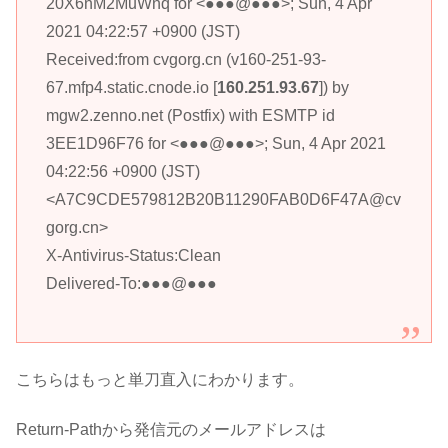
20X6nM2MuWnq for <●●●@●●●>; Sun, 4 Apr
2021 04:22:57 +0900 (JST)
Received:from cvgorg.cn (v160-251-93-
67.mfp4.static.cnode.io [
160.251.93.67
]) by
mgw2.zenno.net (Postfix) with ESMTP id
3EE1D96F76 for <●●●@●●●>; Sun, 4 Apr 2021
04:22:56 +0900 (JST)
<A7C9CDE579812B20B11290FAB0D6F47A@cv
gorg.cn>
X-Antivirus-Status:Clean
Delivered-To:●●●@●●●
こちらはもっと単刀直入にわかります。
Return-Pathから発信元のメールアドレスは