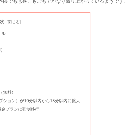
界隈でも悲喜こもごもでかなり盛り上がっているようです。
次
イル
話
？
（無料）
プション）が10分以内から15分以内に拡大
料金プランに強制移行