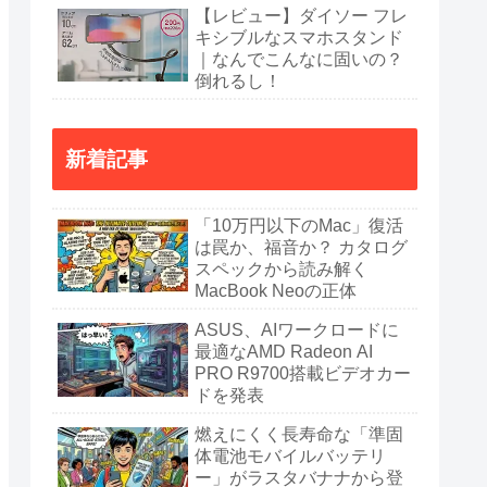
【レビュー】ダイソー フレ
キシブルなスマホスタンド
｜なんでこんなに固いの？
倒れるし！
新着記事
「10万円以下のMac」復活
は罠か、福音か？ カタログ
スペックから読み解く
MacBook Neoの正体
ASUS、AIワークロードに
最適なAMD Radeon AI
PRO R9700搭載ビデオカー
ドを発表
燃えにくく長寿命な「準固
体電池モバイルバッテリ
ー」がラスタバナナから登