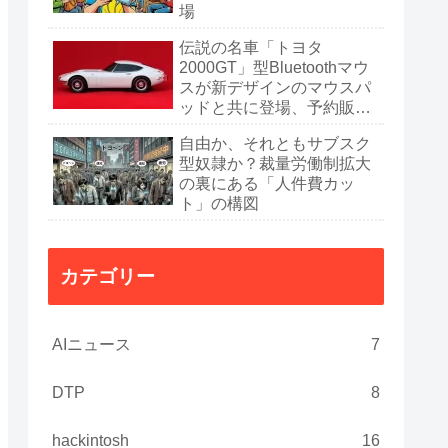
場
伝説の名車「トヨタ
2000GT」型Bluetoothマウ
スが新デザインのマウスパ
ッドと共に登場、予約販売
開始
自由か、それともサブスク
型奴隷か？裁量労働制拡大
の裏にある「人件費カッ
ト」の構図
カテゴリー
AIニュース
7
DTP
8
hackintosh
16