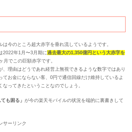
。
ルは今のところ超大赤字を垂れ流しているようです。
022年1月〜3月期に
過去最大の1,350億円という大赤字を
3ヶ月でこの巨額赤字です。
が、理由はどうであれ経営上無視できるような数字ではあり
ってお金にならない客、0円で通信回線だけ維持しているよ
くなってきたということなのでしょう。
れても困る」
が今の楽天モバイルの状況を端的に裏書きして
ンサーリンク