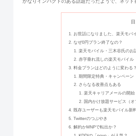
かなりインパクトのある話題だったようで、ネット
目
お世話になりました、楽天モバ
なぜ0円プラン終了なの？
楽天モバイル・三木谷氏のお
赤字垂れ流しの楽天モバイル
料金プランはどのように変わる
期間限定特典・キャンペーン
さらなる改善点もある
楽天キャリアメールの開始
国内かけ放題サービス（オ
既存ユーザーも楽天モバイル新
Twitterのつぶやき
解約かMNPで転出か？
KDDIの「povo」が人気？