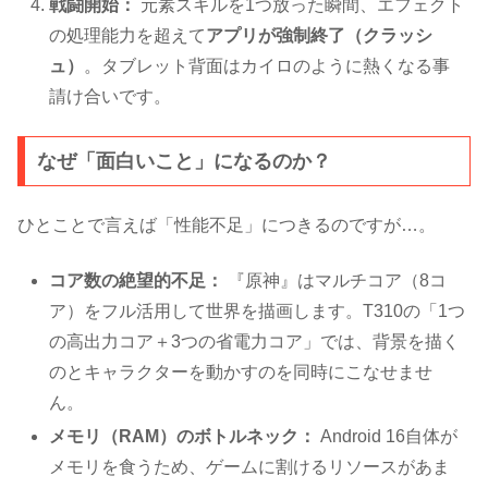
戦闘開始：
元素スキルを1つ放った瞬間、エフェクト
の処理能力を超えて
アプリが強制終了（クラッシ
ュ）
。タブレット背面はカイロのように熱くなる事
請け合いです。
なぜ「面白いこと」になるのか？
ひとことで言えば「性能不足」につきるのですが…。
コア数の絶望的不足：
『原神』はマルチコア（8コ
ア）をフル活用して世界を描画します。T310の「1つ
の高出力コア＋3つの省電力コア」では、背景を描く
のとキャラクターを動かすのを同時にこなせませ
ん。
メモリ（RAM）のボトルネック：
Android 16自体が
メモリを食うため、ゲームに割けるリソースがあま