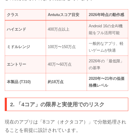
クラス
Antutuスコア目安
2026年時点の動作感
Android 16の全AI機
ハイエンド
400万点以上
能をフル活用可能
一般的なアプリ、軽
ミドルレンジ
100万〜150万点
いゲームが快適
2026年の「最低限」
エントリー
40万〜60万点
の基準
2020年〜21年の低価
本製品 (T310)
約18万点
格機レベル
2. 「4コア」の限界と実使用でのリスク
現在のアプリは「8コア（オクタコア）」で分散処理され
ることを前提に設計されています。