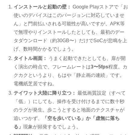
インストールと起動の壁：
Google Playストアで「お
使いのデバイスはこのバージョンに対応していませ
ん」と門前払いされる可能性が高いですが、APK等
で無理やりインストールしたとしても、最初のデー
タダウンロード（約30GB〜）だけでSoCが悲鳴を上
げ、数時間かかるでしょう。
タイトル画面：
うまく起動できたとしても、扉が開
く演出の時点で、フレームレートは
3〜5fps
程度。カ
クカクというより、もはや「静止画の連続」です。
電機紙芝居ですね。
テイワット大陸に降り立つ：
最低画質設定（すべて
「低」）にしても、操作を受け付けるまでに数十秒
のラグが発生。歩こうとすると地面のテクスチャが
追いつかず、
「空を歩いている」か「虚無に落ち
る」
現象が頻発するでしょう。