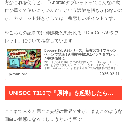
方がこれを使うと、「Androidタブレットってこんなに動
作が重くて使いにくいんだ」という誤解を招きかねないの
が、ガジェット好きとしては一番悲しいポイントです。
※こちらの記事では姉妹機と思われる「DooGee A9タブ
レット」について考察しています。
Doogee Tab A9シリーズ、新春50%オフキャン
ペーンで登場！AI機能搭載10.1インチタブレット
が特別価格に
2月3日から2月16日までの期間限定で、「Doogee Tab
A9」および充実したアクセサリーがセットになった「セッ
ト版」がAmazon.co.jpと楽天市場にて特別価格で提供され
ます。AI機能搭載10.1インチ大画面タブレットが半額とな
2026.02.11
p-man.org
るこの機会に、仕事や学習、エンターテイメントに活用で
きる一台を手に入れることができます。
UNISOC T310で『原神』を起動したら…
ここまで来ると完全に妄想の世界ですが、まぁこのような
面白い状態になるでしょうという事で。