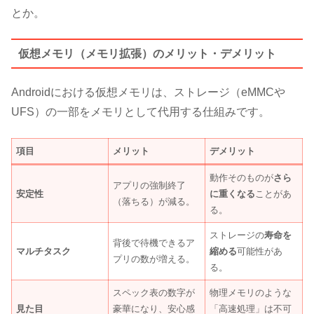
とか。
仮想メモリ（メモリ拡張）のメリット・デメリット
Androidにおける仮想メモリは、ストレージ（eMMCや
UFS）の一部をメモリとして代用する仕組みです。
項目
メリット
デメリット
動作そのものが
さら
アプリの強制終了
安定性
に重くなる
ことがあ
（落ちる）が減る。
る。
ストレージの
寿命を
背後で待機できるア
マルチタスク
縮める
可能性があ
プリの数が増える。
る。
スペック表の数字が
物理メモリのような
見た目
豪華になり、安心感
「高速処理」は不可