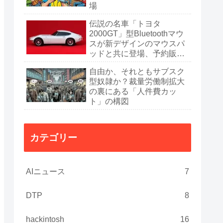
場
伝説の名車「トヨタ
2000GT」型Bluetoothマウ
スが新デザインのマウスパ
ッドと共に登場、予約販売
開始
自由か、それともサブスク
型奴隷か？裁量労働制拡大
の裏にある「人件費カッ
ト」の構図
カテゴリー
AIニュース
7
DTP
8
hackintosh
16