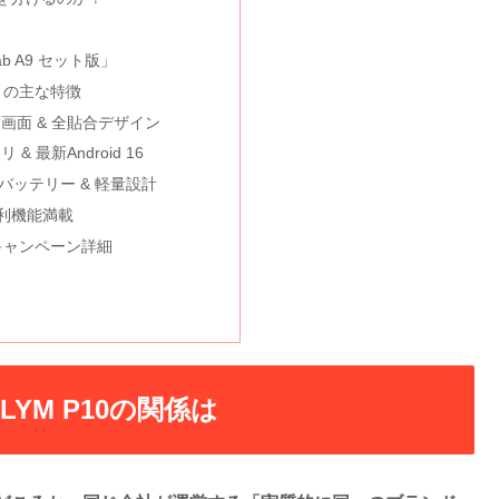
ab A9 セット版」
A9」の主な特徴
S大画面 & 全貼合デザイン
& 最新Android 16
量バッテリー & 軽量設計
便利機能満載
9・キャンペーン詳細
RLYM P10の関係は