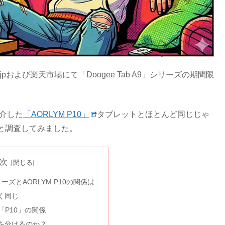
o.jpおよび楽天市場にて「Doogee Tab A9」シリーズの期間限
介した
「AORLYM P10」
タブレットとほとんど同じじゃ
と調査してみました。
次
9シリーズとAORLYM P10の関係は
全く同じ
」と「P10」の関係
ドを分けるのか？