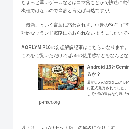
ちょっと重いゲームなどはコマ落ちとかで快適に動
機種ではないので当然と言えば当然ですが。
「最新」という言葉に惑わされず、中身のSoC（T
巧妙なブランド戦略にあおられないようにしたいで
AORLYM P10
の妄想解説記事はこちらいなります。
これをご覧いただければA9の使用感などをなんと
Android 16とG
るか？
最新OS Android 16
に正式発売されました。10
して6点の豊富な付属品
対応します。現在、楽天市
p-man.org
ます。
以下は「Tab A9 セット版」の解説になります。