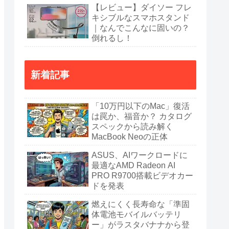
【レビュー】ダイソー フレ
キシブルなスマホスタンド
｜なんでこんなに固いの？
倒れるし！
新着記事
「10万円以下のMac」復活
は罠か、福音か？ カタログ
スペックから読み解く
MacBook Neoの正体
ASUS、AIワークロードに
最適なAMD Radeon AI
PRO R9700搭載ビデオカー
ドを発表
燃えにくく長寿命な「準固
体電池モバイルバッテリ
ー」がラスタバナナから登