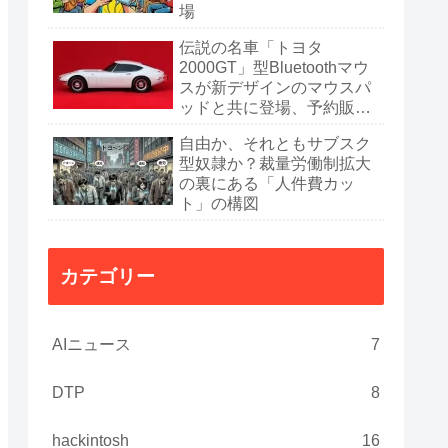
場
伝説の名車「トヨタ
2000GT」型Bluetoothマウ
スが新デザインのマウスパ
ッドと共に登場、予約販売
開始
自由か、それともサブスク
型奴隷か？裁量労働制拡大
の裏にある「人件費カッ
ト」の構図
カテゴリー
AIニュース
7
DTP
8
hackintosh
16