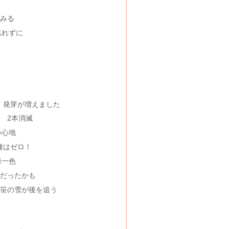
みる
忘れずに
日後 発芽が増えました
日後 2本消滅
い心地
種はゼロ！
緑一色
だったかも
、笹の雪が後を追う