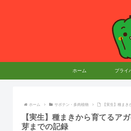
ホーム
プライ
ホーム
サボテン・多肉植物
【実生】種まき
【実生】種まきから育てるアガ
芽までの記録