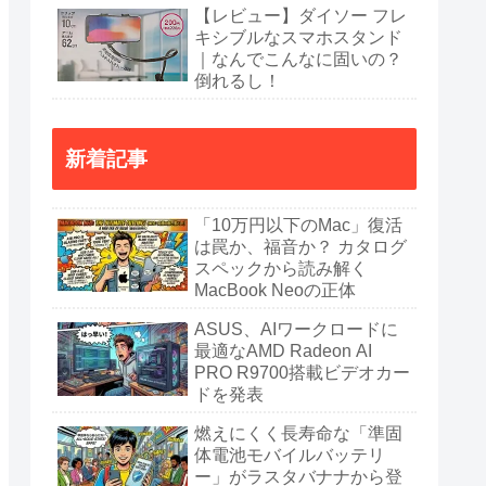
【レビュー】ダイソー フレ
キシブルなスマホスタンド
｜なんでこんなに固いの？
倒れるし！
新着記事
「10万円以下のMac」復活
は罠か、福音か？ カタログ
スペックから読み解く
MacBook Neoの正体
ASUS、AIワークロードに
最適なAMD Radeon AI
PRO R9700搭載ビデオカー
ドを発表
燃えにくく長寿命な「準固
体電池モバイルバッテリ
ー」がラスタバナナから登