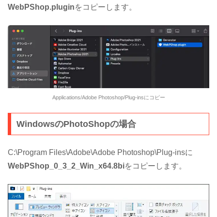
WebPShop.plugin
をコピーします。
Applications/Adobe Photoshop/Plug-insにコピー
WindowsのPhotoShopの場合
C:\Program Files\Adobe\Adobe Photoshop\Plug-insに
WebPShop_0_3_2_Win_x64.8bi
をコピーします。