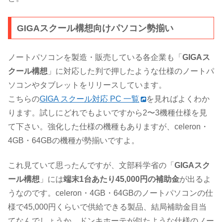
GIGAスクール構想向けパソコン勢揃い
ノートパソコンを製造・販売している各企業も「
GIGAス
クール構想
」に対応した判で押したような仕様のノートパ
ソコンやタブレットをリリースしています。
こちらの
GIGA スクール対応 PC 一覧
を見ればよくわか
ります。試しにどれでもよいですから2〜3機種仕様を見
て下さい。強化した仕様の機種もありますが、celeron・
4GB・64GBの機種が勢揃いですよ。
これ見ていて思ったんですが、文部科学省の「
GIGAスク
ール構想
」には
端末1台あたり45,000円の補助金
が出るよ
うなのです。celeron・4GB・64GBのノートパソコンの仕
様で45,000円くらいで供給できる製品、結局補助金目当
てなんでしょうか。ドンキホーテが似たような仕様のノー