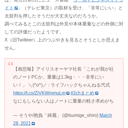
イト
」（テレビ東京）の取材を受け、「非常にいい」と
太鼓判を押したそうだが大丈夫なのだろうか。
調べてみるとこの太鼓判は外見や本体重量などの外側に対
しての評価だったようです。
X（旧Twitteer）上のつぶやきを見るとそうとしか思えま
せん。
【画悲報】アイリスオーヤマ社長「これが我が社
のノートPCか。重量は1.3kg・・・非常にい
い！」 ＼(^o^)／ : ライフハックちゃんねる弐式
https://t.co/ZlVKWmmuLm
#2chまとめ
なにもしらない人はノートに重量の軽さ求めがち
— そうや/抱負「綺麗」 (@tsumige_shiro)
March
28, 2021