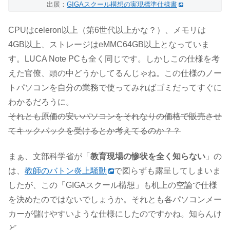
出展：
GIGAスクール構想の実現標準仕様書
CPUはceleron以上（第6世代以上かな？）、メモリは
4GB以上、ストレージはeMMC64GB以上となっていま
す。LUCA Note PCも全く同じです。しかしこの仕様を考
えた官僚、頭の中どうかしてるんじゃね。この仕様のノー
トパソコンを自分の業務で使ってみればゴミだってすぐに
わかるだろうに。
それとも原価の安いパソコンをそれなりの価格で販売させ
てキックバックを受けるとか考えてるのか？？
まぁ、文部科学省が「
教育現場の惨状を全く知らない
」の
は、
教師のバトン炎上騒動
で図らずも露呈してしまいま
したが、この「GIGAスクール構想」も机上の空論で仕様
を決めたのではないでしょうか。それとも各パソコンメー
カーが儲けやすいような仕様にしたのですかね。知らんけ
ど。