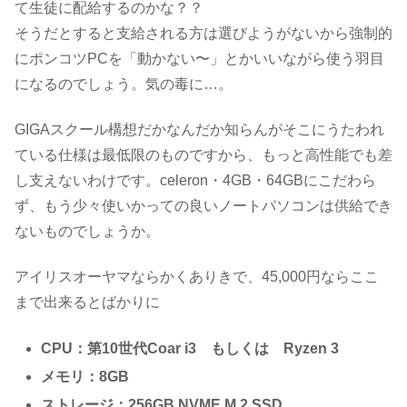
て生徒に配給するのかな？？
そうだとすると支給される方は選びようがないから強制的
にポンコツPCを「動かない〜」とかいいながら使う羽目
になるのでしょう。気の毒に…。
GIGAスクール構想だかなんだか知らんがそこにうたわれ
ている仕様は最低限のものですから、もっと高性能でも差
し支えないわけです。celeron・4GB・64GBにこだわら
ず、もう少々使いかっての良いノートパソコンは供給でき
ないものでしょうか。
アイリスオーヤマならかくありきで、45,000円ならここ
まで出来るとばかりに
CPU：第10世代Coar i3 もしくは Ryzen 3
メモリ：8GB
ストレージ：256GB NVME M.2 SSD