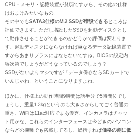
CPU・メモリ・記憶装置が貧弱ですから、その他の仕様
はおまけみたいなもの。
その中でも
SATA3仕様のM.2 SSDが増設できる
ところは
評価できます。ただし増設したSSDを起動ディスクとし
て動作させることができるのかどうかで評価は変わりま
す。起動ディスクにならなければ単なるデータ記憶装置で
すからあまりプラスにはならないですね。BIOSの設定内
容次第でしょうがどうなっているのでしょう？
SSDがないよりマシですが「データ保存ならSDカードで
いんじゃね」ということになりますよね。
ほかに、仕様上の動作時間9時間は話半分で5時間位でし
ょうし、重量1.3kgというのも大きさからしてごく普通の
重さ、WiFiは11ac対応でまあ優秀、インカメラはチャッ
ト用かな、これらのインターフェースは今どきのパソコン
ならどの機種でも搭載してるし、総括すれば
価格の割に低