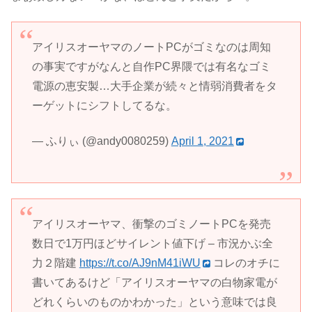
アイリスオーヤマのノートPCがゴミなのは周知
の事実ですがなんと自作PC界隈では有名なゴミ
電源の恵安製…大手企業が続々と情弱消費者をタ
ーゲットにシフトしてるな。
— ふりぃ (@andy0080259)
April 1, 2021
アイリスオーヤマ、衝撃のゴミノートPCを発売
数日で1万円ほどサイレント値下げ – 市況かぶ全
力２階建
https://t.co/AJ9nM41iWU
コレのオチに
書いてあるけど「アイリスオーヤマの白物家電が
どれくらいのものかわかった」という意味では良