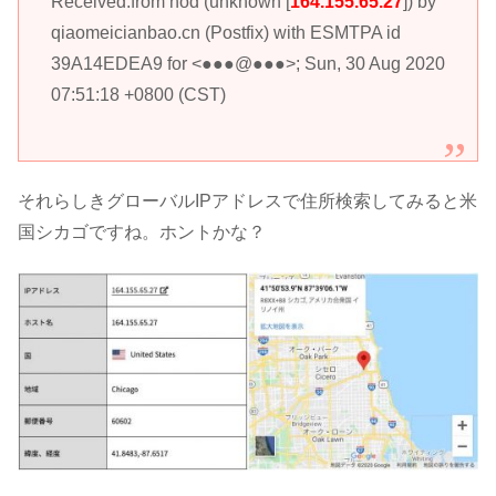
Received:from hod (unknown [
164.155.65.27
]) by
qiaomeicianbao.cn (Postfix) with ESMTPA id
39A14EDEA9 for <●●●@●●●>; Sun, 30 Aug 2020
07:51:18 +0800 (CST)
それらしきグローバルIPアドレスで住所検索してみると米
国シカゴですね。ホントかな？