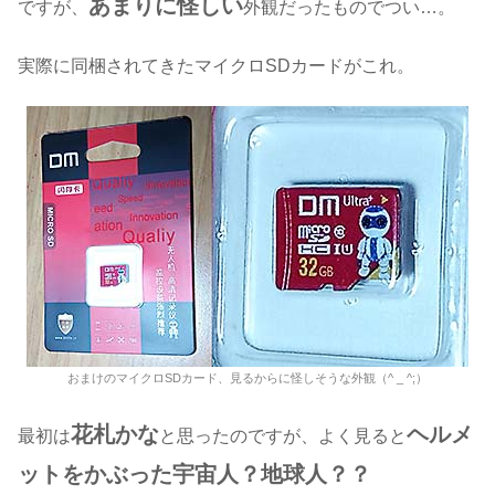
あまりに怪しい
ですが、
外観だったものでつい…。
実際に同梱されてきたマイクロSDカードがこれ。
おまけのマイクロSDカード、見るからに怪しそうな外観（^ _ ^;）
花札かな
ヘルメ
最初は
と思ったのですが、よく見ると
ットをかぶった宇宙人？地球人？？