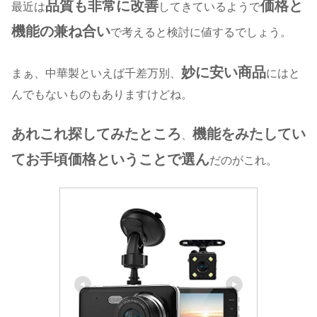
品質も非常に改善
価格と
最近は
してきているようで
機能の兼ね合い
で考えると検討に値するでしょう。
妙に
安い
商品
まぁ、中華製といえば千差万別、
には
と
んでも
ないものもありますけどね。
あれこれ探してみたところ
機能をみたしてい
、
てお手頃価格ということで選ん
だのがこれ。