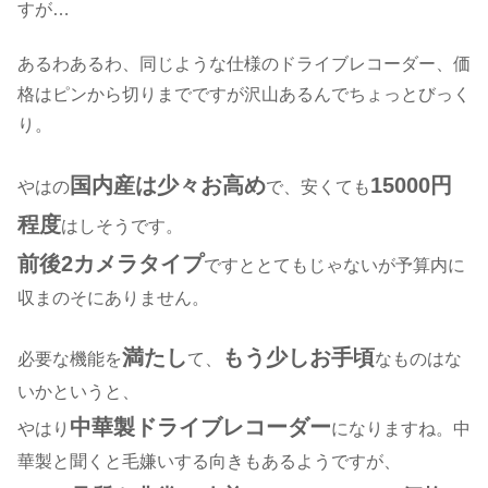
すが…
あるわあるわ、同じような仕様のドライブレコーダー、価
格はピンから切りまでですが沢山あるんでちょっとびっく
り。
国内産は少々お高め
15000円
やはの
で、安くても
程度
はしそうです。
前後2カメラタイプ
ですととてもじゃないが予算内に
収まのそにありません。
満たし
もう少しお手頃
必要な機能を
て、
なものはな
いかというと、
中華
製ドライブレコーダー
やはり
になりますね。
中
華製と聞くと毛嫌いする向きもあるようですが、