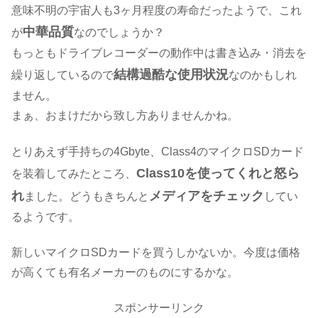
意味不明の宇宙人も3ヶ月程度の寿命だったようで、これ
中華品質
が
なのでしょうか？
もっともドライブレコーダーの動作中は書き込み・消去を
結構過酷な使用状況
繰り返しているので
なのかもしれ
ません。
まぁ、おまけだから致し方ありませんかね。
とりあえず手持ちの4Gbyte、Class4のマイクロSDカード
Class10を使ってくれと怒ら
を装着してみたところ、
れ
メディアをチェック
ました。どうもきちんと
してい
るようです。
新しいマイクロSDカードを買うしかないか。今度は価格
が高くても有名メーカーのものにするかな。
スポンサーリンク