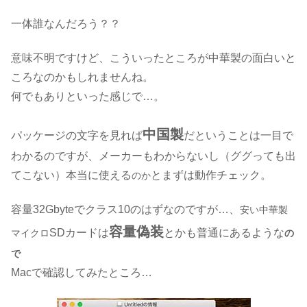
一体誰なんだろう？？
意味不明ですけど、こういったところが中華製の面白いと
ころなのかもしれませんね。
何でもありといった感じで…。
中国製
パッケージの文字を見れば
だということ
は一目で
わかるの
ですが、メーカーもわからないし（ググっても出
てこない）
本当に使える
とまずは動作チェック。
のか
容量32Gbyteでクラス10のはずなのですが…、
安い中華製
容量偽装
SDカードは
とかも普通にあるような
マイクロ
の
で
Macで確認してみたところ…