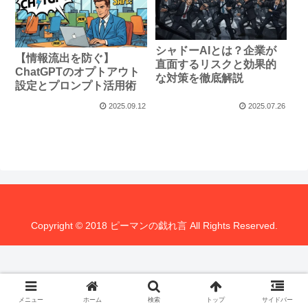
シャドーAIとは？企業が
【情報流出を防ぐ】
直面するリスクと効果的
ChatGPTのオプトアウト
な対策を徹底解説
設定とプロンプト活用術
2025.09.12
2025.07.26
Copyright © 2018 ピーマンの戯れ言 All Rights Reserved.
メニュー
ホーム
検索
トップ
サイドバー