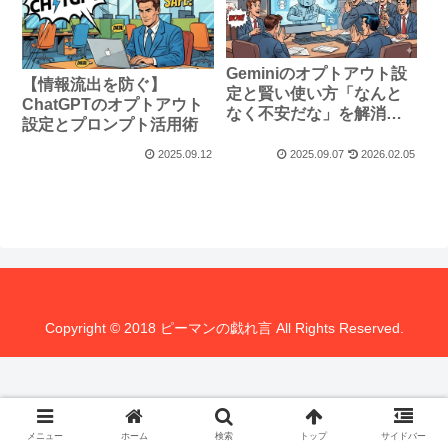
Geminiのオプトアウト設
【情報流出を防ぐ】
定と賢い使い方「なんと
ChatGPTのオプトアウト
なく不安だな」を解消す
設定とプロンプト活用術
る！
2025.09.12
2025.09.07
2026.02.05
Copyright © 2018 ピーマンの戯れ言 All Rights Reserved.
メニュー
ホーム
検索
トップ
サイドバー