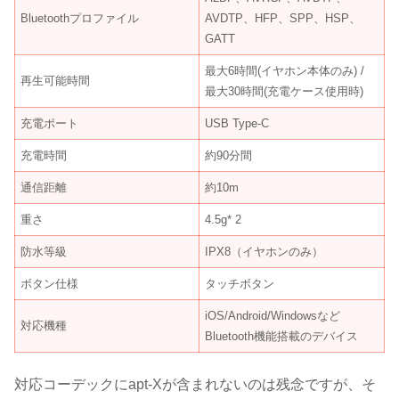
Bluetoothプロファイル
AVDTP、HFP、SPP、HSP、
GATT
最大6時間(イヤホン本体のみ) /
再生可能時間
最大30時間(充電ケース使用時)
充電ポート
USB Type-C
充電時間
約90分間
通信距離
約10m
重さ
4.5g* 2
防水等級
IPX8（イヤホンのみ）
ボタン仕様
タッチボタン
iOS/Android/Windowsなど
対応機種
Bluetooth機能搭載のデバイス
対応コーデックにapt-Xが含まれないのは残念ですが、そ