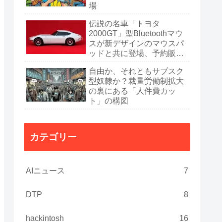
場
伝説の名車「トヨタ
2000GT」型Bluetoothマウ
スが新デザインのマウスパ
ッドと共に登場、予約販売
開始
自由か、それともサブスク
型奴隷か？裁量労働制拡大
の裏にある「人件費カッ
ト」の構図
カテゴリー
AIニュース
7
DTP
8
hackintosh
16