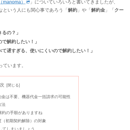
manoma）
」についていろいろと書いてきましたが、
なという人にも関心事であろう「
解約
」や「
解約金
」「
クー
きるの？」
ので解約したい！」
比べて遅すぎる、使いにくいので解約したい！」
っています。
次
解約金は不要、機器代金一括請求の可能性
方法
ン解約の手順がありますね
度（初期契約解除）の対象
してしまいましょう