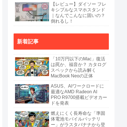
【レビュー】ダイソー フレ
キシブルなスマホスタンド
｜なんでこんなに固いの？
倒れるし！
新着記事
「10万円以下のMac」復活
は罠か、福音か？ カタログ
スペックから読み解く
MacBook Neoの正体
ASUS、AIワークロードに
最適なAMD Radeon AI
PRO R9700搭載ビデオカー
ドを発表
燃えにくく長寿命な「準固
体電池モバイルバッテリ
ー」がラスタバナナから登