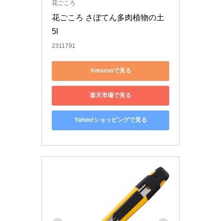
花ごころ
花ごころ さぼてん多肉植物の土 
5l
2311791
Amazonで見る
楽天市場で見る
Yahoo!ショッピングで見る