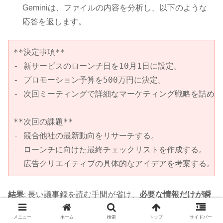
Geminiは、ファイルの内容を分析し、以下のような
応答を返します。
**決定事項**

- 新サービスのローンチ日を10月1日に設定。

- プロモーション予算を500万円に決定。

- 次回ミーティングで詳細なマーケティング戦略を詰める。
**次回の課題**

- 競合他社の最新動向をリサーチする。

- ローンチに向けた最終チェックリストを作成する。

- 広告クリエイティブの具体的なアイデアを考案する。
結果
: 長い議事録を読む手間が省け、
必要な情報だけが瞬
時に整理されます
。この結果をメールや別の資料にコピー
メニュー
ホーム
検索
トップ
サイドバー
＆ペーストするだけで、作業が完了します。