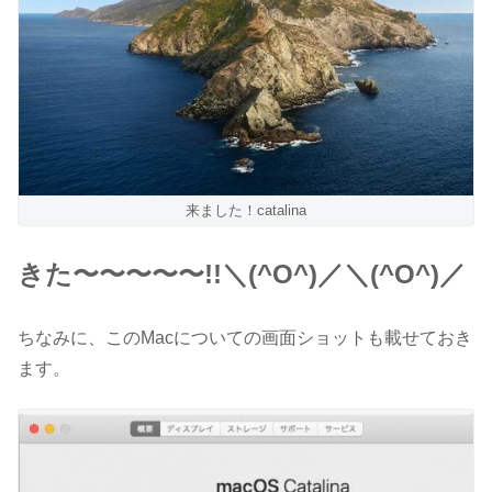
来ました！catalina
きた〜〜〜〜〜!!＼(^O^)／＼(^O^)／
ちなみに、このMacについての画面ショットも載せておき
ます。