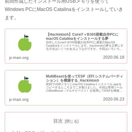
前回作成したインストール用USBメモリを使って
Windows PCにMacOS Catalinaをインストールしていき
ます。
【Hackintosh】Corei7＋B365搭載自作PCに
macOS Catalinaをインストールする夢
自作したCorei7-8700搭載の自作PCに最新のMacOS
Catalinaをインストールします。hacintoshの夢を正夢にす
る方法はいくつかあるようなのですが、今回はいろいろな
情報を参考にしながら「バニラインストールを目指してみ
ます。
2020.06.18
p-man.org
MultiBeastを使ってESP（EFI システムパーティ
ション）を構築する_Hackintosh
前回でUSBメモリにmacOS Catalinaインストール.appを
コピーするところまでこぎ着けました。今回は専用ツール
のMultiBeast（マルチビースト）を使用してESPを構築し
ていきます。
2020.06.23
p-man.org
目次