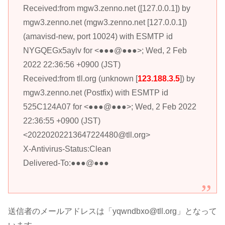
Received:from mgw3.zenno.net ([127.0.0.1]) by
mgw3.zenno.net (mgw3.zenno.net [127.0.0.1])
(amavisd-new, port 10024) with ESMTP id
NYGQEGx5aylv for <●●●@●●●>; Wed, 2 Feb
2022 22:36:56 +0900 (JST)
Received:from tll.org (unknown [
123.188.3.5
]) by
mgw3.zenno.net (Postfix) with ESMTP id
525C124A07 for <●●●@●●●>; Wed, 2 Feb 2022
22:36:55 +0900 (JST)
<20220202213647224480@tll.org>
X-Antivirus-Status:Clean
Delivered-To:●●●@●●●
送信者のメールアドレスは「yqwndbxo@tll.org」となって