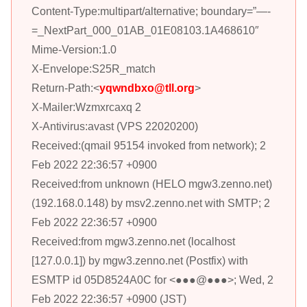
Content-Type:multipart/alternative; boundary=”—-
=_NextPart_000_01AB_01E08103.1A468610″
Mime-Version:1.0
X-Envelope:S25R_match
Return-Path:<
yqwndbxo@tll.org
>
X-Mailer:Wzmxrcaxq 2
X-Antivirus:avast (VPS 22020200)
Received:(qmail 95154 invoked from network); 2
Feb 2022 22:36:57 +0900
Received:from unknown (HELO mgw3.zenno.net)
(192.168.0.148) by msv2.zenno.net with SMTP; 2
Feb 2022 22:36:57 +0900
Received:from mgw3.zenno.net (localhost
[127.0.0.1]) by mgw3.zenno.net (Postfix) with
ESMTP id 05D8524A0C for <●●●@●●●>; Wed, 2
Feb 2022 22:36:57 +0900 (JST)