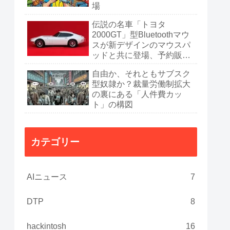
場
伝説の名車「トヨタ
2000GT」型Bluetoothマウ
スが新デザインのマウスパ
ッドと共に登場、予約販売
開始
自由か、それともサブスク
型奴隷か？裁量労働制拡大
の裏にある「人件費カッ
ト」の構図
カテゴリー
AIニュース
7
DTP
8
hackintosh
16