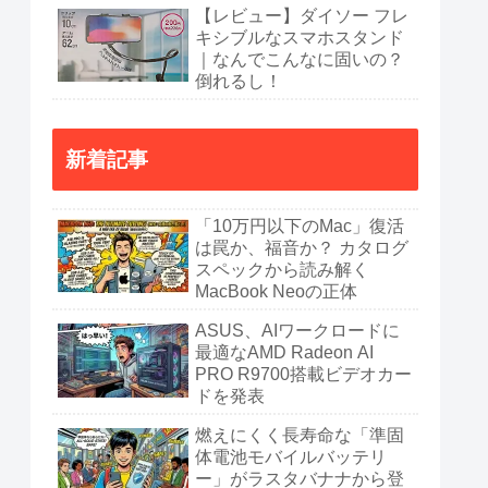
【レビュー】ダイソー フレ
キシブルなスマホスタンド
｜なんでこんなに固いの？
倒れるし！
新着記事
「10万円以下のMac」復活
は罠か、福音か？ カタログ
スペックから読み解く
MacBook Neoの正体
ASUS、AIワークロードに
最適なAMD Radeon AI
PRO R9700搭載ビデオカー
ドを発表
燃えにくく長寿命な「準固
体電池モバイルバッテリ
ー」がラスタバナナから登