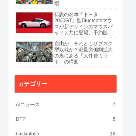
場
伝説の名車「トヨタ
2000GT」型Bluetoothマウ
スが新デザインのマウスパ
ッドと共に登場、予約販売
開始
自由か、それともサブスク
型奴隷か？裁量労働制拡大
の裏にある「人件費カッ
ト」の構図
カテゴリー
AIニュース
7
DTP
8
hackintosh
16