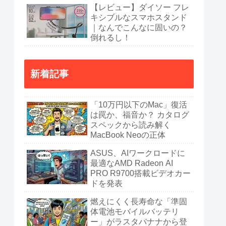
【レビュー】ダイソー フレ
キシブルなスマホスタンド
｜なんでこんなに固いの？
倒れるし！
新着記事
「10万円以下のMac」復活
は罠か、福音か？ カタログ
スペックから読み解く
MacBook Neoの正体
ASUS、AIワークロードに
最適なAMD Radeon AI
PRO R9700搭載ビデオカー
ドを発表
燃えにくく長寿命な「準固
体電池モバイルバッテリ
ー」がラスタバナナから登