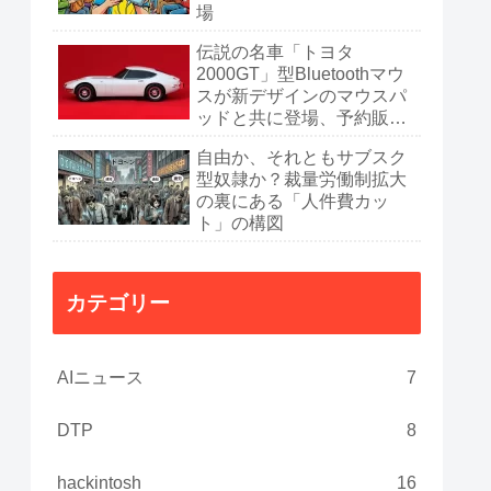
場
伝説の名車「トヨタ
2000GT」型Bluetoothマウ
スが新デザインのマウスパ
ッドと共に登場、予約販売
開始
自由か、それともサブスク
型奴隷か？裁量労働制拡大
の裏にある「人件費カッ
ト」の構図
カテゴリー
AIニュース
7
DTP
8
hackintosh
16