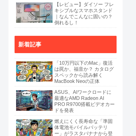
【レビュー】ダイソー フレ
キシブルなスマホスタンド
｜なんでこんなに固いの？
倒れるし！
新着記事
「10万円以下のMac」復活
は罠か、福音か？ カタログ
スペックから読み解く
MacBook Neoの正体
ASUS、AIワークロードに
最適なAMD Radeon AI
PRO R9700搭載ビデオカー
ドを発表
燃えにくく長寿命な「準固
体電池モバイルバッテリ
ー」がラスタバナナから登