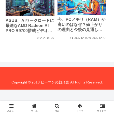
今、PCメモリ（RAM）が
ASUS、AIワークロードに
高いのはなぜ？値上がり
最適なAMD Radeon AI
の理由と今後の見通し、
PRO R9700搭載ビデオカ
買い時を会話で解説
ードを発表
2026.02.26
2025.12.15
2025.12.27
Copyright © 2018 ピーマンの戯れ言 All Rights Reserved.
メニュー
ホーム
検索
トップ
サイドバー