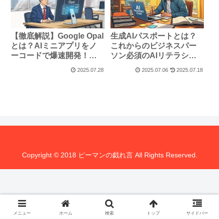
【徹底解説】Google Opal
生成AIパスポートとは？
とは？AIミニアプリをノ
これからのビジネスパー
ーコードで爆速開発！
ソン必須のAIリテラシー
Geminiとの違いも
資格
2025.07.28
2025.07.06
2025.07.18
Copyright © 2018 ピーマンの戯れ言 All Rights Reserved.
メニュー
ホーム
検索
トップ
サイドバー