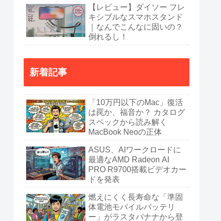
【レビュー】ダイソー フレ
キシブルなスマホスタンド
｜なんでこんなに固いの？
倒れるし！
新着記事
「10万円以下のMac」復活
は罠か、福音か？ カタログ
スペックから読み解く
MacBook Neoの正体
ASUS、AIワークロードに
最適なAMD Radeon AI
PRO R9700搭載ビデオカー
ドを発表
燃えにくく長寿命な「準固
体電池モバイルバッテリ
ー」がラスタバナナから登