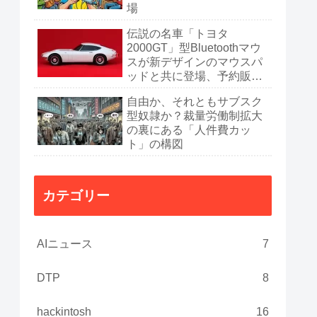
場
伝説の名車「トヨタ
2000GT」型Bluetoothマウ
スが新デザインのマウスパ
ッドと共に登場、予約販売
開始
自由か、それともサブスク
型奴隷か？裁量労働制拡大
の裏にある「人件費カッ
ト」の構図
カテゴリー
AIニュース
7
DTP
8
hackintosh
16