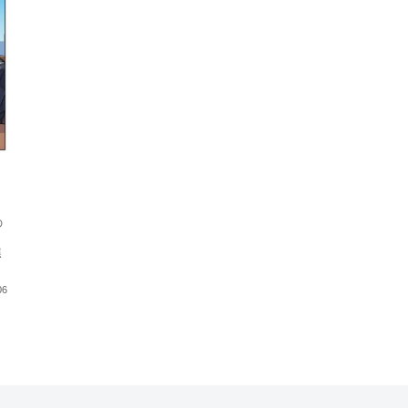
の
ら
焦
06