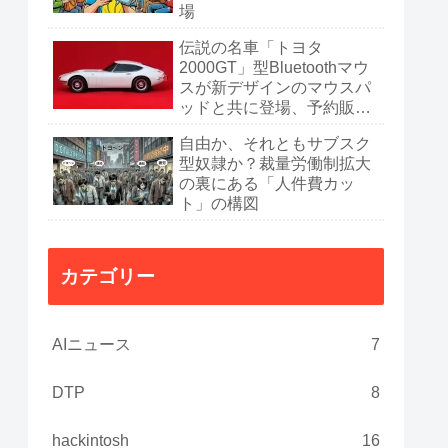
場
伝説の名車「トヨタ
2000GT」型Bluetoothマウ
スが新デザインのマウスパ
ッドと共に登場、予約販売
開始
自由か、それともサブスク
型奴隷か？裁量労働制拡大
の裏にある「人件費カッ
ト」の構図
カテゴリー
AIニュース
7
DTP
8
hackintosh
16