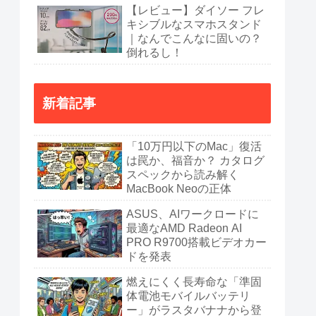
【レビュー】ダイソー フレ
キシブルなスマホスタンド
｜なんでこんなに固いの？
倒れるし！
新着記事
「10万円以下のMac」復活
は罠か、福音か？ カタログ
スペックから読み解く
MacBook Neoの正体
ASUS、AIワークロードに
最適なAMD Radeon AI
PRO R9700搭載ビデオカー
ドを発表
燃えにくく長寿命な「準固
体電池モバイルバッテリ
ー」がラスタバナナから登