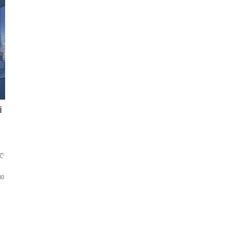
i
で
入
30