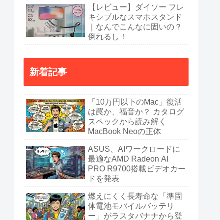
【レビュー】ダイソー フレ
キシブルなスマホスタンド
｜なんでこんなに固いの？
倒れるし！
新着記事
「10万円以下のMac」復活
は罠か、福音か？ カタログ
スペックから読み解く
MacBook Neoの正体
ASUS、AIワークロードに
最適なAMD Radeon AI
PRO R9700搭載ビデオカー
ドを発表
燃えにくく長寿命な「準固
体電池モバイルバッテリ
ー」がラスタバナナから登