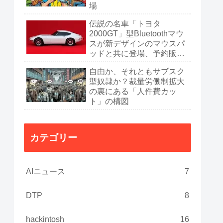
場
伝説の名車「トヨタ
2000GT」型Bluetoothマウ
スが新デザインのマウスパ
ッドと共に登場、予約販売
開始
自由か、それともサブスク
型奴隷か？裁量労働制拡大
の裏にある「人件費カッ
ト」の構図
カテゴリー
AIニュース
7
DTP
8
hackintosh
16