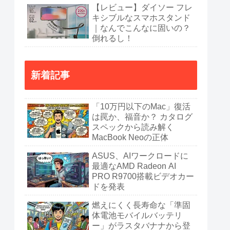
【レビュー】ダイソー フレ
キシブルなスマホスタンド
｜なんでこんなに固いの？
倒れるし！
新着記事
「10万円以下のMac」復活
は罠か、福音か？ カタログ
スペックから読み解く
MacBook Neoの正体
ASUS、AIワークロードに
最適なAMD Radeon AI
PRO R9700搭載ビデオカー
ドを発表
燃えにくく長寿命な「準固
体電池モバイルバッテリ
ー」がラスタバナナから登