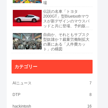
場
伝説の名車「トヨタ
2000GT」型Bluetoothマウ
スが新デザインのマウスパ
ッドと共に登場、予約販売
開始
自由か、それともサブスク
型奴隷か？裁量労働制拡大
の裏にある「人件費カッ
ト」の構図
カテゴリー
AIニュース
7
DTP
8
hackintosh
16