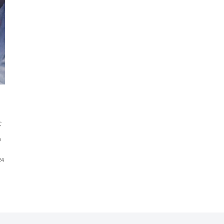
な
の
24