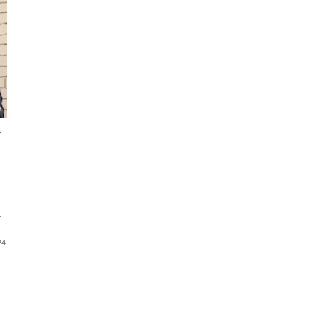
ト
、
し
24