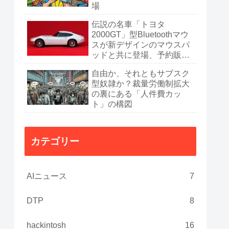
場
伝説の名車「トヨタ
2000GT」型Bluetoothマウ
スが新デザインのマウスパ
ッドと共に登場、予約販売
開始
自由か、それともサブスク
型奴隷か？裁量労働制拡大
の裏にある「人件費カッ
ト」の構図
カテゴリー
AIニュース
7
DTP
8
hackintosh
16