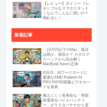
【レビュー】ダイソー フレ
キシブルなスマホスタンド
｜なんでこんなに固いの？
倒れるし！
新着記事
「10万円以下のMac」復活
は罠か、福音か？ カタログ
スペックから読み解く
MacBook Neoの正体
ASUS、AIワークロードに
最適なAMD Radeon AI
PRO R9700搭載ビデオカー
ドを発表
燃えにくく長寿命な「準固
体電池モバイルバッテリ
ー」がラスタバナナから登