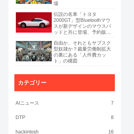
場
伝説の名車「トヨタ
2000GT」型Bluetoothマウ
スが新デザインのマウスパ
ッドと共に登場、予約販売
開始
自由か、それともサブスク
型奴隷か？裁量労働制拡大
の裏にある「人件費カッ
ト」の構図
カテゴリー
AIニュース
7
DTP
8
hackintosh
16