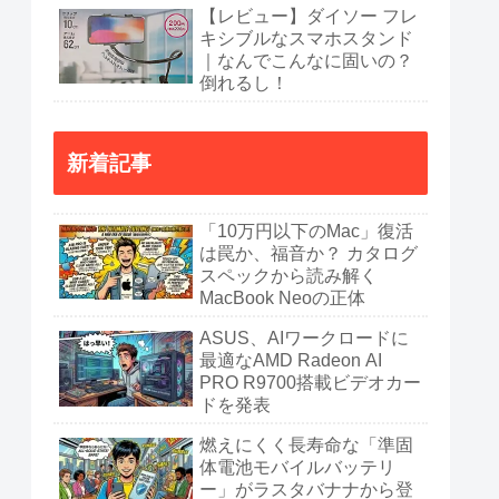
【レビュー】ダイソー フレ
キシブルなスマホスタンド
｜なんでこんなに固いの？
倒れるし！
新着記事
「10万円以下のMac」復活
は罠か、福音か？ カタログ
スペックから読み解く
MacBook Neoの正体
ASUS、AIワークロードに
最適なAMD Radeon AI
PRO R9700搭載ビデオカー
ドを発表
燃えにくく長寿命な「準固
体電池モバイルバッテリ
ー」がラスタバナナから登