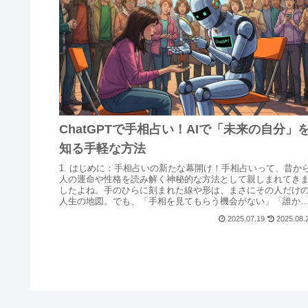
ChatGPTで手相占い！AIで「未来の自分」
知る手軽な方法
1. はじめに：手相占いの新たな幕開け！手相占いって、昔か
人の運命や性格を読み解く神秘的な方法として親しまれてき
したよね。手のひらに刻まれた線や形は、まさにその人だけ
人生の地図。でも、「手相を見てもらう機会がない」「誰か
見せるのはち...
2025.07.19
2025.08.