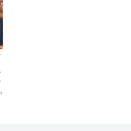
を
ら
ま
の
に
21