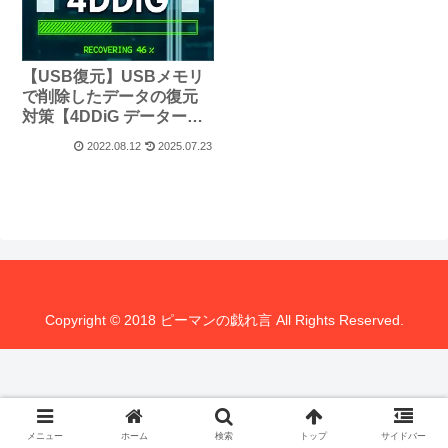
【USB復元】USBメモリ
で削除したデータの復元
対策【4DDiG データー復
元ソフト無料版 MACデー
2022.08.12
2025.07.23
タ復元】
Copyright © 2018 ピーマンの戯れ言 All Rights Reserved.
メニュー
ホーム
検索
トップ
サイドバー