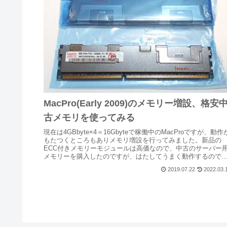
MacPro(Early 2009)のメモリー増設、格安
古メモリを使ってみる
現在は4GBbyte×4＝16Gbyteで稼働中のMacProですが、動作
もたつくところもありメモリ増設を行ってみました。新品の
ECC付きメモリーモジュールは高価なので、中古のサーバー
メモリーを購入したのですが、はたしてうまく動作するので
ょうか？
2019.07.22
2022.03.