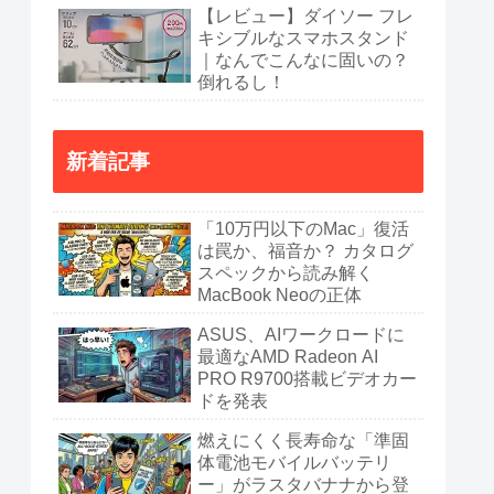
【レビュー】ダイソー フレ
キシブルなスマホスタンド
｜なんでこんなに固いの？
倒れるし！
新着記事
「10万円以下のMac」復活
は罠か、福音か？ カタログ
スペックから読み解く
MacBook Neoの正体
ASUS、AIワークロードに
最適なAMD Radeon AI
PRO R9700搭載ビデオカー
ドを発表
燃えにくく長寿命な「準固
体電池モバイルバッテリ
ー」がラスタバナナから登