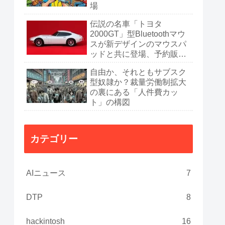
場
伝説の名車「トヨタ
2000GT」型Bluetoothマウ
スが新デザインのマウスパ
ッドと共に登場、予約販売
開始
自由か、それともサブスク
型奴隷か？裁量労働制拡大
の裏にある「人件費カッ
ト」の構図
カテゴリー
AIニュース
7
DTP
8
hackintosh
16