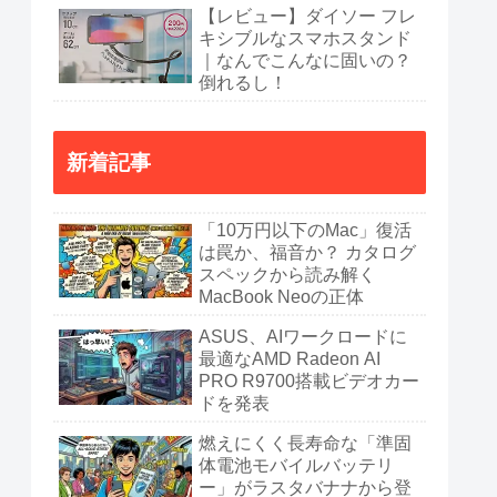
【レビュー】ダイソー フレ
キシブルなスマホスタンド
｜なんでこんなに固いの？
倒れるし！
新着記事
「10万円以下のMac」復活
は罠か、福音か？ カタログ
スペックから読み解く
MacBook Neoの正体
ASUS、AIワークロードに
最適なAMD Radeon AI
PRO R9700搭載ビデオカー
ドを発表
燃えにくく長寿命な「準固
体電池モバイルバッテリ
ー」がラスタバナナから登