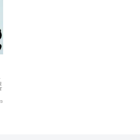
ー
提
ぼ
23