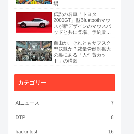
場
伝説の名車「トヨタ
2000GT」型Bluetoothマウ
スが新デザインのマウスパ
ッドと共に登場、予約販売
開始
自由か、それともサブスク
型奴隷か？裁量労働制拡大
の裏にある「人件費カッ
ト」の構図
カテゴリー
AIニュース
7
DTP
8
hackintosh
16