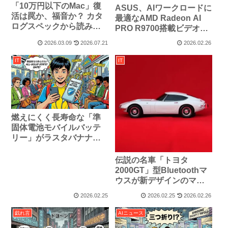
「10万円以下のMac」復
ASUS、AIワークロードに
活は罠か、福音か？ カタ
最適なAMD Radeon AI
ログスペックから読み解
PRO R9700搭載ビデオカ
くMacBook Neoの正体
ードを発表
2026.03.09
2026.07.21
2026.02.26
IT
IT
燃えにくく長寿命な「準
固体電池モバイルバッテ
リー」がラスタバナナか
ら登場
伝説の名車「トヨタ
2000GT」型Bluetoothマ
ウスが新デザインのマウ
スパッドと共に登場、予
2026.02.25
2026.02.25
2026.02.26
約販売開始
戯れ言
AIニュース