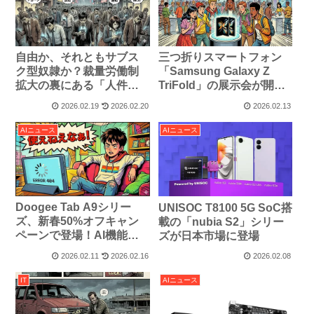
自由か、それともサブス
三つ折りスマートフォン
ク型奴隷か？裁量労働制
「Samsung Galaxy Z
拡大の裏にある「人件費
TriFold」の展示会が開催
カット」の構図
されてるそう
2026.02.19
2026.02.20
2026.02.13
AIニュース
AIニュース
Doogee Tab A9シリー
UNISOC T8100 5G SoC搭
ズ、新春50%オフキャン
載の「nubia S2」シリー
ペーンで登場！AI機能搭
ズが日本市場に登場
載10.1インチタブレットが
2026.02.11
2026.02.16
2026.02.08
特別価格に
IT
AIニュース