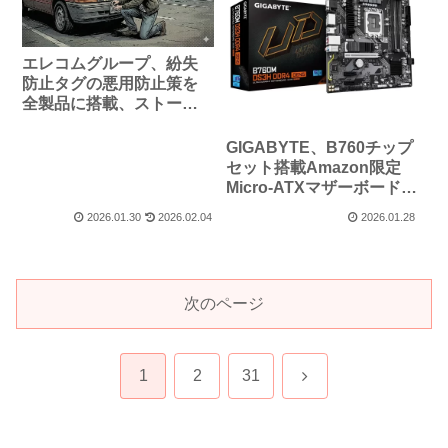
エレコムグループ、紛失
防止タグの悪用防止策を
全製品に搭載、ストーカ
ー行為防止の切り札に？
GIGABYTE、B760チップ
セット搭載Amazon限定
Micro-ATXマザーボード
「B760M DS3H DDR4
2026.01.30
2026.02.04
2026.01.28
GEN5」を発売
次のページ
次
1
2
31
へ