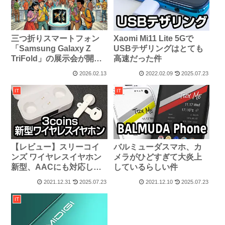
三つ折りスマートフォン
Xaomi Mi11 Lite 5Gで
「Samsung Galaxy Z
USBテザリングはとても
TriFold」の展示会が開催
高速だった件
されてるそう
2026.02.13
2022.02.09
2025.07.23
IT
IT
【レビュー】スリーコイ
バルミューダスマホ、カ
ンズ ワイヤレスイヤホン
メラがひどすぎて大炎上
新型、AACにも対応した
しているらしい件
ぞ！
2021.12.31
2025.07.23
2021.12.10
2025.07.23
IT