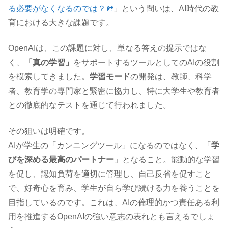
る必要がなくなるのでは？
」という問いは、AI時代の教
育における大きな課題です。
OpenAIは、この課題に対し、単なる答えの提示ではな
く、
「真の学習」
をサポートするツールとしてのAIの役割
を模索してきました。
学習モード
の開発は、教師、科学
者、教育学の専門家と緊密に協力し、特に大学生や教育者
との徹底的なテストを通じて行われました。
その狙いは明確です。
AIが学生の「カンニングツール」になるのではなく、「
学
びを深める最高のパートナー
」となること。能動的な学習
を促し、認知負荷を適切に管理し、自己反省を促すこと
で、好奇心を育み、学生が自ら学び続ける力を養うことを
目指しているのです。これは、AIの倫理的かつ責任ある利
用を推進するOpenAIの強い意志の表れとも言えるでしょ