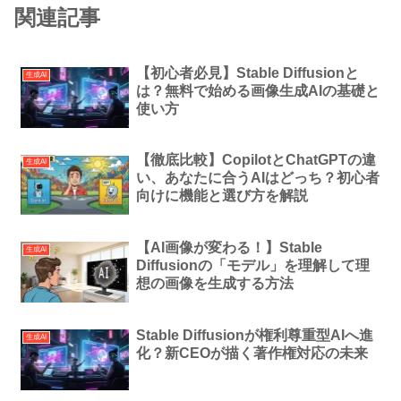
関連記事
【初心者必見】Stable Diffusionと
生成AI
は？無料で始める画像生成AIの基礎と
使い方
【徹底比較】CopilotとChatGPTの違
生成AI
い、あなたに合うAIはどっち？初心者
向けに機能と選び方を解説
【AI画像が変わる！】Stable
生成AI
Diffusionの「モデル」を理解して理
想の画像を生成する方法
Stable Diffusionが権利尊重型AIへ進
生成AI
化？新CEOが描く著作権対応の未来