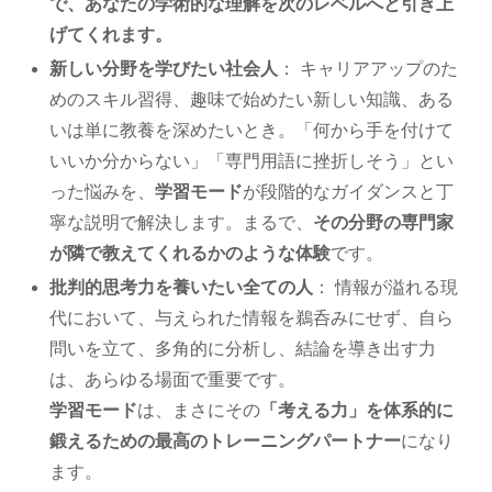
で、あなたの学術的な理解を次のレベルへと引き上
げてくれます。
新しい分野を学びたい社会人
： キャリアアップのた
めのスキル習得、趣味で始めたい新しい知識、ある
いは単に教養を深めたいとき。「何から手を付けて
いいか分からない」「専門用語に挫折しそう」とい
った悩みを、
学習モード
が段階的なガイダンスと丁
寧な説明で解決します。まるで、
その分野の専門家
が隣で教えてくれるかのような体験
です。
批判的思考力を養いたい全ての人
： 情報が溢れる現
代において、与えられた情報を鵜呑みにせず、自ら
問いを立て、多角的に分析し、結論を導き出す力
は、あらゆる場面で重要です。
学習モード
は、まさにその
「考える力」を体系的に
鍛えるための最高のトレーニングパートナー
になり
ます。