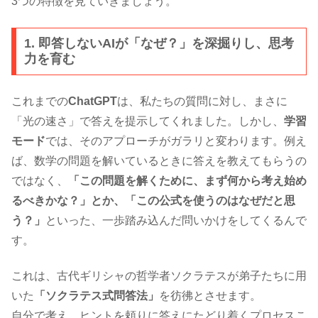
3つの特徴を見ていきましょう。
1. 即答しないAIが「なぜ？」を深掘りし、思考
力を育む
これまでの
ChatGPT
は、私たちの質問に対し、まさに
「光の速さ」で答えを提示してくれました。しかし、
学習
モード
では、そのアプローチがガラリと変わります。例え
ば、数学の問題を解いているときに答えを教えてもらうの
ではなく、
「この問題を解くために、まず何から考え始め
るべきかな？」とか、「この公式を使うのはなぜだと思
う？」
といった、一歩踏み込んだ問いかけをしてくるんで
す。
これは、古代ギリシャの哲学者ソクラテスが弟子たちに用
いた
「ソクラテス式問答法」
を彷彿とさせます。
自分で考え、ヒントを頼りに答えにたどり着くプロセスこ