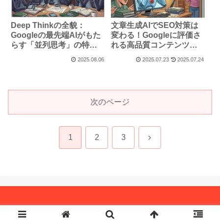
Deep Thinkの全貌：
文章生成AIでSEO対策は
Googleの最先端AIがもた
変わる！Googleに評価さ
らす「並列思考」の特徴
れる高品質コンテンツ作
とは？
成術【2025年版】
2025.08.06
2025.07.23
2025.07.24
次のページ
次
1
2
3
へ
Copyright © 2018 ピーマンの戯れ言 All Rights Reserved.