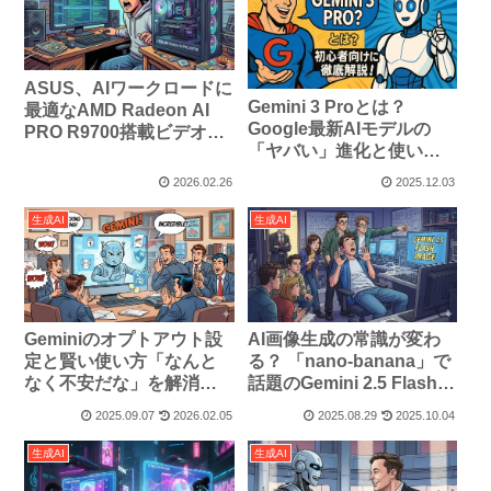
ASUS、AIワークロードに
Gemini 3 Proとは？
最適なAMD Radeon AI
Google最新AIモデルの
PRO R9700搭載ビデオカ
「ヤバい」進化と使い方
ードを発表
を初心者向けに徹底解
2026.02.26
2025.12.03
説！
生成AI
生成AI
Geminiのオプトアウト設
AI画像生成の常識が変わ
定と賢い使い方「なんと
る？ 「nano-banana」で
なく不安だな」を解消す
話題のGemini 2.5 Flash
る！
Imageを徹底解説
2025.09.07
2026.02.05
2025.08.29
2025.10.04
生成AI
生成AI