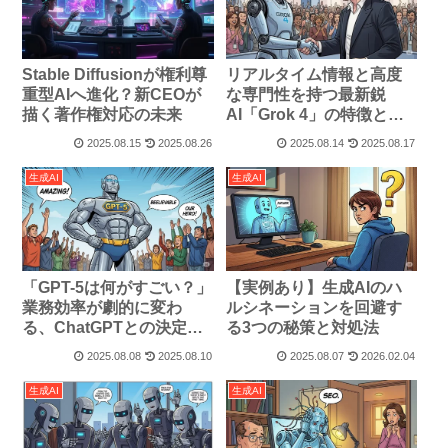
Stable Diffusionが権利尊
リアルタイム情報と高度
重型AIへ進化？新CEOが
な専門性を持つ最新鋭
描く著作権対応の未来
AI「Grok 4」の特徴と使
い方
2025.08.15
2025.08.26
2025.08.14
2025.08.17
生成AI
生成AI
「GPT-5は何がすごい？」
【実例あり】生成AIのハ
業務効率が劇的に変わ
ルシネーションを回避す
る、ChatGPTとの決定的
る3つの秘策と対処法
な違いを解説
2025.08.08
2025.08.10
2025.08.07
2026.02.04
生成AI
生成AI