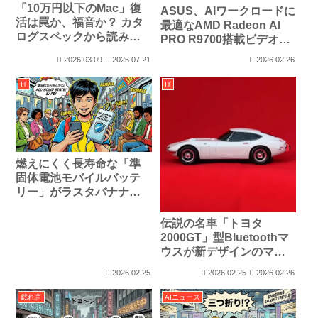
「10万円以下のMac」復
ASUS、AIワークロードに
活は罠か、福音か？ カタ
最適なAMD Radeon AI
ログスペックから読み解
PRO R9700搭載ビデオカ
くMacBook Neoの正体
ードを発表
2026.03.09
2026.07.21
2026.02.26
IT
IT
燃えにくく長寿命な「準
固体電池モバイルバッテ
リー」がラスタバナナか
ら登場
伝説の名車「トヨタ
2000GT」型Bluetoothマ
ウスが新デザインのマウ
スパッドと共に登場、予
2026.02.25
2026.02.25
2026.02.26
約販売開始
戯れ言
AIニュース