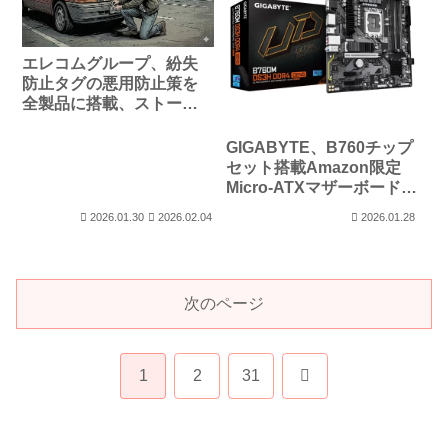
エレコムグループ、紛失
防止タグの悪用防止策を
全製品に搭載、ストーカ
ー行為防止の切り札に？
GIGABYTE、B760チップ
セット搭載Amazon限定
Micro-ATXマザーボード
「B760M DS3H DDR4
2026.01.30
2026.02.04
2026.01.28
GEN5」を発売
次のページ
次
1
2
31
へ