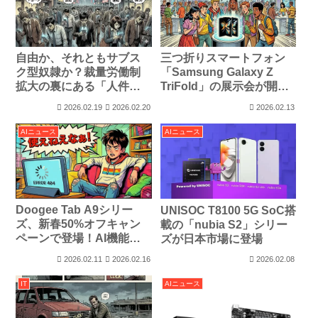
自由か、それともサブス
三つ折りスマートフォン
ク型奴隷か？裁量労働制
「Samsung Galaxy Z
拡大の裏にある「人件費
TriFold」の展示会が開催
カット」の構図
されてるそう
2026.02.19
2026.02.20
2026.02.13
AIニュース
AIニュース
Doogee Tab A9シリー
UNISOC T8100 5G SoC搭
ズ、新春50%オフキャン
載の「nubia S2」シリー
ペーンで登場！AI機能搭
ズが日本市場に登場
載10.1インチタブレットが
2026.02.11
2026.02.16
2026.02.08
特別価格に
IT
AIニュース