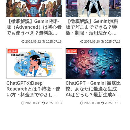
【徹底解説】Gemini有料
【徹底解説】Gemini無料
版（Advanced）は初心者
版でどこまでできる？特
でも使うべき？無料版と
徴・制限・活用法から問
の違い・活用メリットを
題点まで
2025.06.22
2025.07.18
2025.06.20
2025.07.18
徹底解剖！
生成AI
生成AI
ChatGPTのDeep
ChatGPT・Gemini 徹底比
Researchとは？特徴・使
較、あなたに最適な生成
い方・料金までやさしく
AIはどっち？最新生成AI
解説！
の賢い選び方
2025.06.11
2025.07.18
2025.06.10
2025.07.18