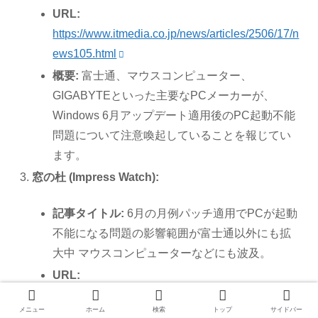
URL:
https://www.itmedia.co.jp/news/articles/2506/17/n
ews105.html
概要:
富士通、マウスコンピューター、
GIGABYTEといった主要なPCメーカーが、
Windows 6月アップデート適用後のPC起動不能
問題について注意喚起していることを報じてい
ます。
窓の杜 (Impress Watch):
記事タイトル:
6月の月例パッチ適用でPCが起動
不能になる問題の影響範囲が富士通以外にも拡
大中 マウスコンピューターなどにも波及。
URL:
https://forest.watch.impress.co.jp/docs/news/2023
メニュー
ホーム
検索
トップ
サイドバー
383.html