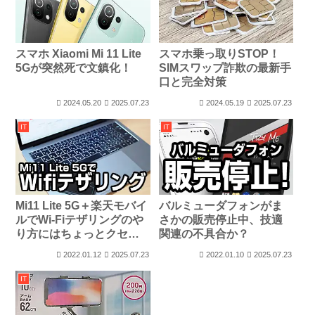
スマホ Xiaomi Mi 11 Lite
スマホ乗っ取りSTOP！
5Gが突然死で文鎮化！
SIMスワップ詐欺の最新手
口と完全対策
2024.05.20
2025.07.23
2024.05.19
2025.07.23
IT
IT
Mi11 Lite 5G＋楽天モバイ
バルミューダフォンがま
ルでWi-Fiテザリングのや
さかの販売停止中、技適
り方にはちょっとクセが
関連の不具合か？
ある
2022.01.12
2025.07.23
2022.01.10
2025.07.23
IT