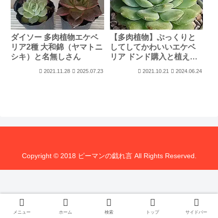
ダイソー 多肉植物エケベ
【多肉植物】ぷっくりと
リア2種 大和錦（ヤマトニ
してしてかわいいエケベ
シキ）と名無しさん
リア ドンド購入と植え替
え
2021.11.28
2025.07.23
2021.10.21
2024.06.24
Copyright © 2018 ピーマンの戯れ言 All Rights Reserved.
メニュー
ホーム
検索
トップ
サイドバー